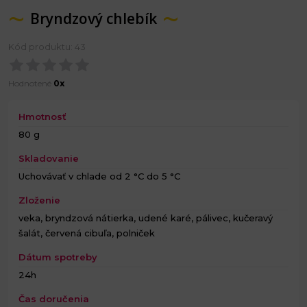
Bryndzový chlebík
Kód produktu: 43
Hodnotené
0x
Hmotnosť
80 g
Skladovanie
Uchovávať v chlade od 2 °C do 5 °C
Zloženie
veka, bryndzová nátierka, udené karé, pálivec, kučeravý
šalát, červená cibuľa, polniček
Dátum spotreby
24h
Čas doručenia