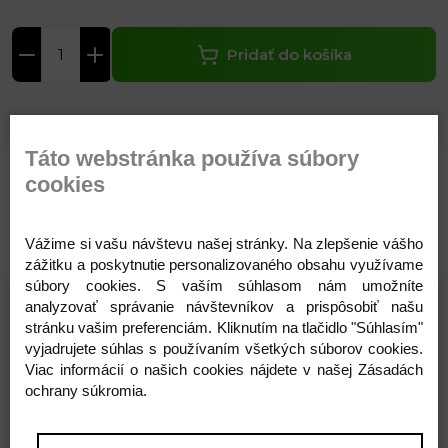
Pridať do košíka
Táto webstránka používa súbory
cookies
Parametre
Komentáre
Recenzie
Otázka na produkt
Vážime si vašu návštevu našej stránky. Na zlepšenie vášho
zážitku a poskytnutie personalizovaného obsahu využívame
súbory cookies. S vaším súhlasom nám umožníte
analyzovať správanie návštevníkov a prispôsobiť našu
stránku vašim preferenciám. Kliknutím na tlačidlo "Súhlasím"
vyjadrujete súhlas s používaním všetkých súborov cookies.
Súvisiace produkty
Viac informácií o našich cookies nájdete v našej Zásadách
ochrany súkromia.