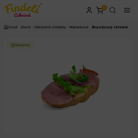
0
Úvod
Slané
Obložené chlebíky
Nátierkové
Bryndzový chlebík
Skladom