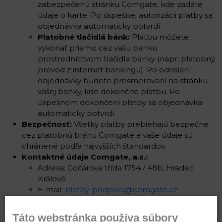
zabezpečenú stránku Comgate, kde zadáte
údaje o karte. Po úspešnej autorizácii platby sa
objednávka automaticky potvrdí.
Platobné tlačidlá bánk:
Platbu môžete
vykonať priamo cez vašu banku
prostredníctvom tlačidla banky (napr. platobný
prevod z internet bankingu). Po odoslaní
objednávky budete presmerovaní na stránku
vašej banky, kde dokončíte platbu. Po
úspešnom dokončení platby sa objednávka
automaticky potvrdí.
Bezpečnosť:
Všetky platby prebiehajú bezpečne
cez platobnú bránu Comgate a vaše údaje sú
chránené podľa najvyšších štandardov.
Kontaktné údaje Comgate, a.s.:
Adresa: Gočárova třída 1754 / 48b, Hradec
Králové
E-mail:
platby-podpora@comgate.cz
Tel.: +420 228 224 267
Táto webstránka používa súbory