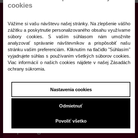
cookies
Vážime si vašu návštevu našej stránky. Na zlepšenie vášho
zážitku a poskytnutie personalizovaného obsahu využívame
súbory cookies. S vaším súhlasom nám umožníte
analyzovať správanie návštevníkov a prispôsobiť našu
stránku vašim preferenciám. Kliknutím na tlačidlo "Súhlasím"
Kontaktné informácie
vyjadrujete súhlas s používaním všetkých súborov cookies.
Viac informácií o našich cookies nájdete v našej Zásadách
Námestie Andreja Hlinku 5
ochrany súkromia.
Žilina, 010 01
Slovensko
Nastavenia cookies
041/562 44 02
objednavky@finza.sk
Odmietnuť
Povoliť všetko
Top kategórie