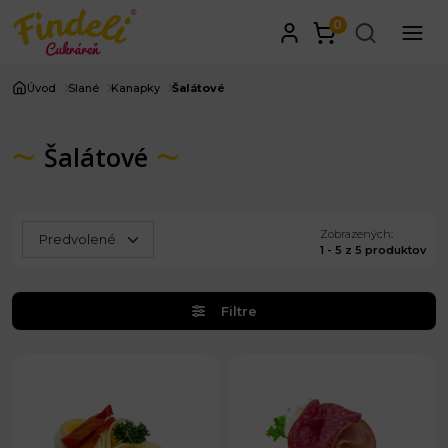
0
Úvod
Slané
Kanapky
Šalátové
Šalátové
Zobrazených:
1 - 5 z 5 produktov
Filtre