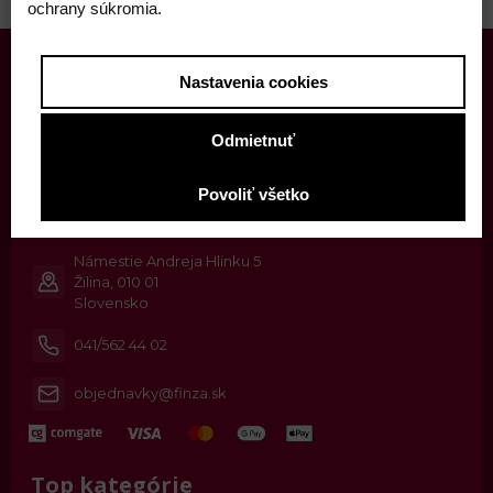
ochrany súkromia.
Nastavenia cookies
Odmietnuť
Povoliť všetko
Kontaktné informácie
Námestie Andreja Hlinku 5
Žilina, 010 01
Slovensko
041/562 44 02
objednavky@finza.sk
Top kategórie