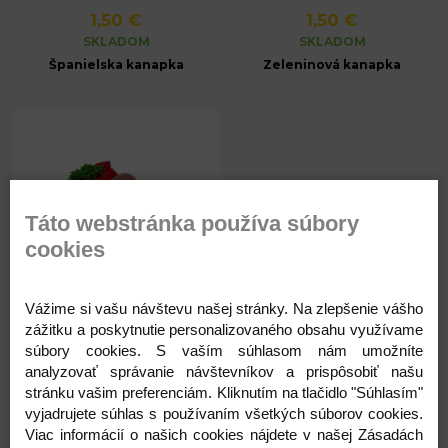
1,50 €
1,50 €
SKLADOM
SKLADOM
Španielska kanapka
Zeleninová kanapka
Táto webstránka používa súbory
cookies
Vážime si vašu návštevu našej stránky. Na zlepšenie vášho
zážitku a poskytnutie personalizovaného obsahu využívame
1,50 €
súbory cookies. S vaším súhlasom nám umožníte
SKLADOM
analyzovať správanie návštevníkov a prispôsobiť našu
Šunková kanapka
stránku vašim preferenciám. Kliknutím na tlačidlo "Súhlasím"
vyjadrujete súhlas s používaním všetkých súborov cookies.
Viac informácií o našich cookies nájdete v našej Zásadách