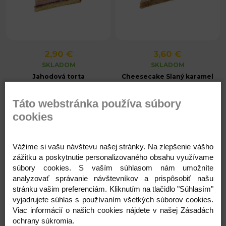
2,90 €
3,60 €
SKLADOM
SKLADOM
Jahodová torta
Cheesecake Slaný karamel
Táto webstránka používa súbory
cookies
Vážime si vašu návštevu našej stránky. Na zlepšenie vášho
zážitku a poskytnutie personalizovaného obsahu využívame
súbory cookies. S vaším súhlasom nám umožníte
analyzovať správanie návštevníkov a prispôsobiť našu
stránku vašim preferenciám. Kliknutím na tlačidlo "Súhlasím"
vyjadrujete súhlas s používaním všetkých súborov cookies.
Viac informácií o našich cookies nájdete v našej Zásadách
3,60 €
3,40 €
ochrany súkromia.