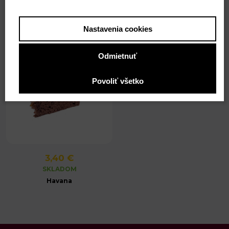
SKLADOM
SKLADOM
Cheesecake Oreo
Parížska torta
Nastavenia cookies
Odmietnuť
Povoliť všetko
3,40 €
SKLADOM
Havana