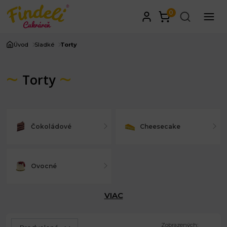
0
Úvod
Sladké
Torty
Torty
Čokoládové
Cheesecake
Ovocné
VIAC
Zobrazených: