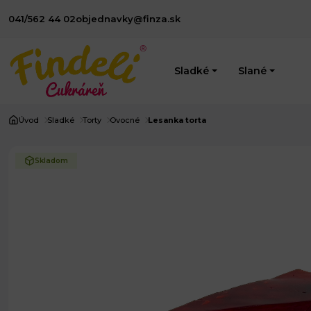
041/562 44 02
objednavky@finza.sk
Sladké
Slané
Úvod
Sladké
Torty
Ovocné
Lesanka torta
Skladom