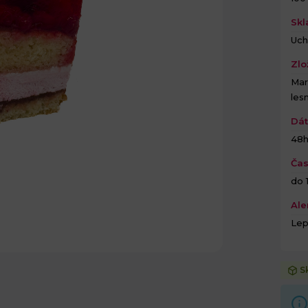
Skl
Uch
Zlo
Mar
les
Dát
48
Čas
do 1
Ale
Lep
S