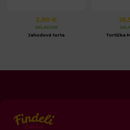
2,90 €
18,
Detail produktu
Detail 
SKLADOM
SKL
Jahodová torta
Tortička 