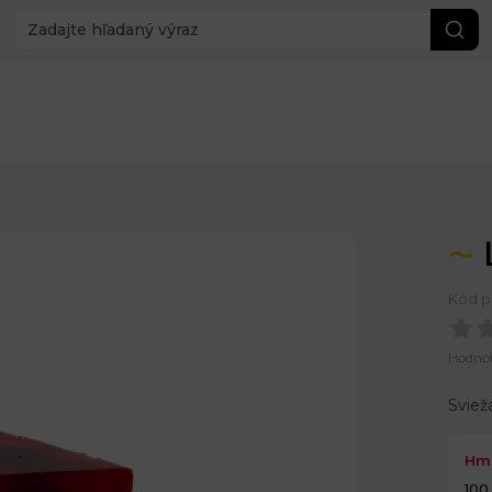
Kód p
Hodno
Sviež
Hm
100