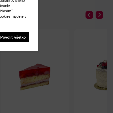
rsonalizovaného
ávanie
úhlasím"
ookies nájdete v
Povoliť všetko