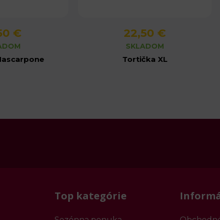
50 €
22,50 €
produktu
Detail produktu
ADOM
SKLADOM
Mascarpone
Tortička XL
Top kategórie
Informá
Sezónna ponuka
Obchodné