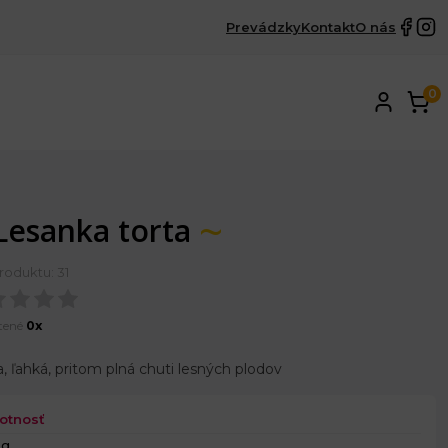
Prevádzky
Kontakt
O nás
0
Lesanka torta
roduktu: 31
tené
0x
a, ľahká, pritom plná chuti lesných plodov
otnosť
 g