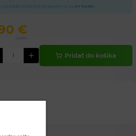
to produkt môže byť prirpavený už za
24 hodín
.
,90 €
s DPH
Pridať do košíka