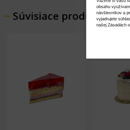
Vážime si vašu n
obsahu využívam
Súvisiace produkty
návštevníkov a pr
vyjadrujete súhla
našej Zásadách o