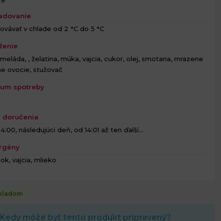
adovanie
ovávať v chlade od 2 °C do 5 °C
ženie
meláda, , želatina, múka, vajcia, cukor, olej, smotana, mrazene
ne ovocie, stužovač
um spotreby
h
 doručenia
4:00, následujúci deň, od 14:01 až ten ďalší...
rgény
ok, vajcia, mlieko
kladom
Kedy môže byť tento produkt pripravený?