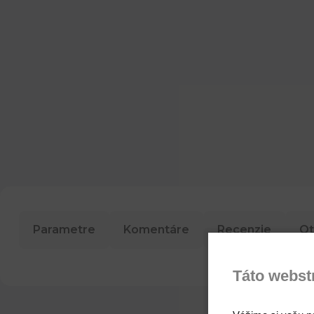
Parametre
Komentáre
Recenzie
Ot
Táto webst