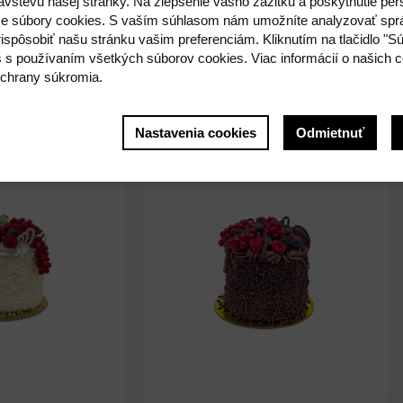
ávštevu našej stránky. Na zlepšenie vášho zážitku a poskytnutie pe
e súbory cookies. S vaším súhlasom nám umožníte analyzovať spr
ispôsobiť našu stránku vašim preferenciám. Kliknutím na tlačidlo "S
s s používaním všetkých súborov cookies. Viac informácií o našich c
chrany súkromia.
Nastavenia cookies
Odmietnuť