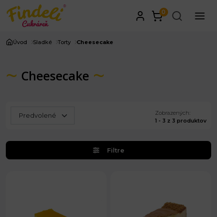
0
Úvod
Sladké
Torty
Cheesecake
Cheesecake
Zobrazených:
1 - 3 z 3 produktov
Filtre