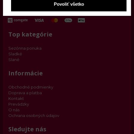
Povoliť všetko
objednavky@finza.sk
Top kategórie
Sezónna ponuka
Sladké
Slané
Informácie
Obchodné podmienky
Doprava a platba
Kontakt
Prevádzky
O nás
Ochrana osobných údajov
Sledujte nás