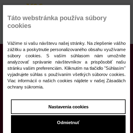
3,60 €
SKLADOM
Táto webstránka používa súbory
Cheesecake Oreo
cookies
Vážime si vašu návštevu našej stránky. Na zlepšenie vášho
zážitku a poskytnutie personalizovaného obsahu využívame
súbory cookies. S vaším súhlasom nám umožníte
analyzovať správanie návštevníkov a prispôsobiť našu
stránku vašim preferenciám. Kliknutím na tlačidlo "Súhlasím"
vyjadrujete súhlas s používaním všetkých súborov cookies.
Viac informácií o našich cookies nájdete v našej Zásadách
ochrany súkromia.
Kontaktné informácie
Námestie Andreja Hlinku 5
Nastavenia cookies
Žilina, 010 01
Slovensko
Odmietnuť
041/562 44 02