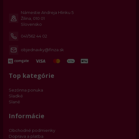
Námestie Andreja Hlinku 5
Žilina, 010 01
Slovensko
041/562 44 02
objednavky@finza.sk
Top kategórie
Sezónna ponuka
Sladké
Slané
Informácie
Obchodné podmienky
Doprava a platba