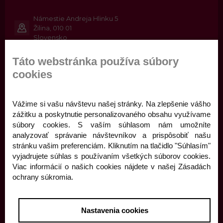
Námestie Andreja Hlinku 5
Žilina, 010 01
Slovensko
041/562 44 02
Táto webstránka používa súbory
cookies
objednavky@finza.sk
Vážime si vašu návštevu našej stránky. Na zlepšenie vášho
zážitku a poskytnutie personalizovaného obsahu využívame
Top kategórie
súbory cookies. S vaším súhlasom nám umožníte
analyzovať správanie návštevníkov a prispôsobiť našu
Sezónna ponuka
stránku vašim preferenciám. Kliknutím na tlačidlo "Súhlasím"
Sladké
vyjadrujete súhlas s používaním všetkých súborov cookies.
Slané
Viac informácií o našich cookies nájdete v našej Zásadách
ochrany súkromia.
Informácie
Obchodné podmienky
Nastavenia cookies
Doprava a platba