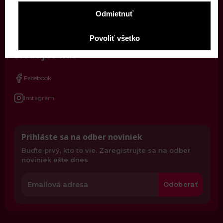
Kontakt
Prevádzky
Odmietnuť
O nás
Ochrana osobných údajov
Povoliť všetko
Sledujte nás
Facebook
Instagram
Prihláste sa na odber noviniek
Buďte prvý, kto to vie. Zaregistrujte sa na odber
noviniek ešte dnes
Odoberať