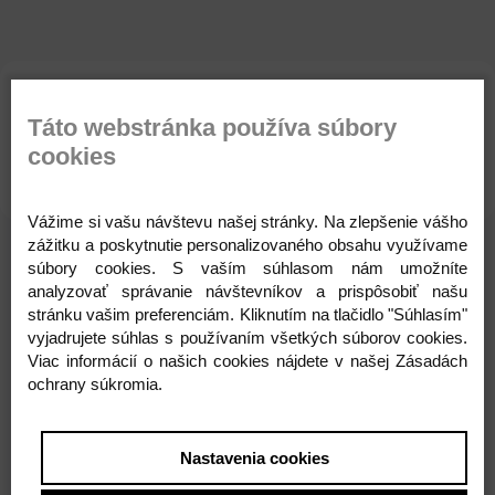
Parametre
Komentáre
Recenzie
Táto webstránka používa súbory
cookies
Otázka na produkt
Vážime si vašu návštevu našej stránky. Na zlepšenie vášho
zážitku a poskytnutie personalizovaného obsahu využívame
súbory cookies. S vaším súhlasom nám umožníte
analyzovať správanie návštevníkov a prispôsobiť našu
Súvisiace produkty
stránku vašim preferenciám. Kliknutím na tlačidlo "Súhlasím"
vyjadrujete súhlas s používaním všetkých súborov cookies.
Viac informácií o našich cookies nájdete v našej Zásadách
ochrany súkromia.
Nastavenia cookies