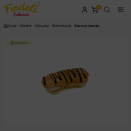
0
Úvod
Sladké
Zákusky
Šlahačkové
Kávový banán
Skladom