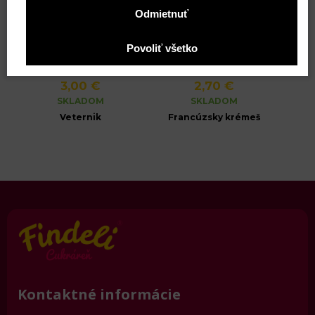
Odmietnuť
Povoliť všetko
3,00 €
2,70 €
SKLADOM
SKLADOM
Veternik
Francúzsky krémeš
Kontaktné informácie