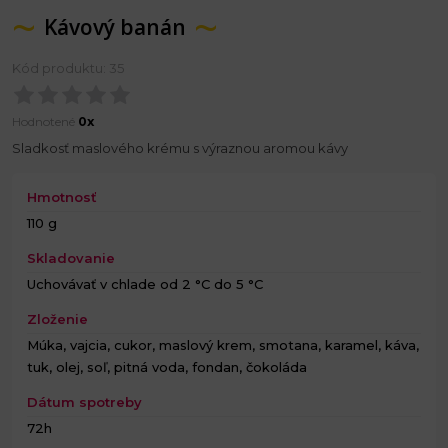
Kávový banán
Kód produktu: 35
Hodnotené
0x
Sladkosť maslového krému s výraznou aromou kávy
Hmotnosť
110 g
Skladovanie
Uchovávať v chlade od 2 °C do 5 °C
Zloženie
Múka, vajcia, cukor, maslový krem, smotana, karamel, káva,
tuk, olej, soľ, pitná voda, fondan, čokoláda
Dátum spotreby
72h