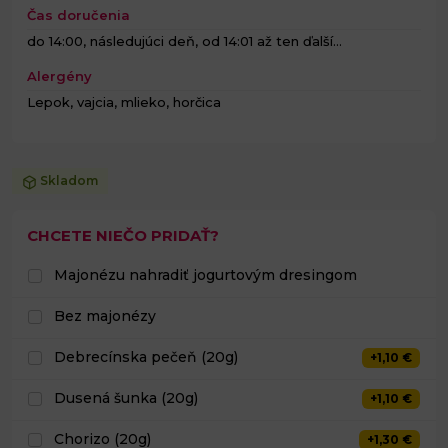
Čas doručenia
do 14:00, následujúci deň, od 14:01 až ten ďalší...
Alergény
Lepok, vajcia, mlieko, horčica
Skladom
CHCETE NIEČO PRIDAŤ?
Majonézu nahradiť jogurtovým dresingom
Bez majonézy
Debrecínska pečeň (20g)
+1,10 €
Dusená šunka (20g)
+1,10 €
Chorizo (20g)
+1,30 €