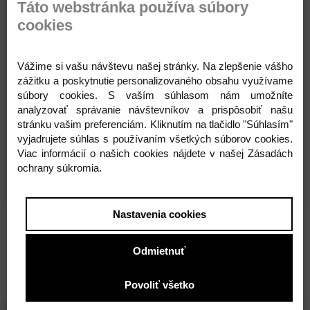
Táto webstránka používa súbory
Kedy môže byť tento produkt pripravený?
cookies
Tento produkt môže byť prirpavený už za
24 hodín
.
Vážime si vašu návštevu našej stránky. Na zlepšenie vášho
3,20 €
zážitku a poskytnutie personalizovaného obsahu využívame
súbory cookies. S vaším súhlasom nám umožníte
s DPH
analyzovať správanie návštevníkov a prispôsobiť našu
stránku vašim preferenciám. Kliknutím na tlačidlo "Súhlasím"
vyjadrujete súhlas s používaním všetkých súborov cookies.
Pridať do košíka
Viac informácií o našich cookies nájdete v našej Zásadách
ochrany súkromia.
Nastavenia cookies
Parametre
Komentáre
Recenzie
Odmietnuť
Otázka na produkt
Povoliť všetko