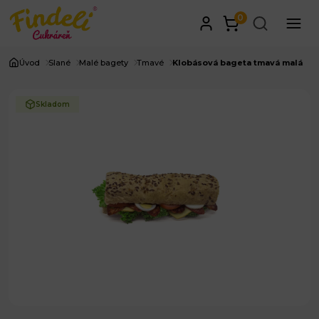
0
Úvod
Slané
Malé bagety
Tmavé
Klobásová bageta tmavá malá
Skladom