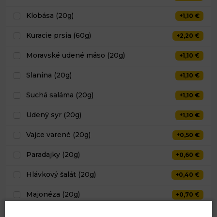
Klobása (20g)
+1,10 €
Kuracie prsia (60g)
+2,20 €
Moravské udené mäso (20g)
+1,10 €
Slanina (20g)
+1,10 €
Suchá saláma (20g)
+1,10 €
Udený syr (20g)
+1,10 €
Vajce varené (20g)
+0,50 €
Paradajky (20g)
+0,60 €
Hlávkový šalát (20g)
+0,40 €
Majonéza (20g)
+0,70 €