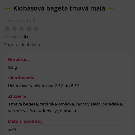
Klobásová bageta tmavá malá
Kód produktu: 84
Hodnotené
0x
Bageta s klobásou
Hmotnosť
95 g
Skladovanie
Uchovávať v chlade od 2 °C do 5 °C
Zloženie
Tmavá bageta, tatárska omáčka, ľadový šalát, paradajka,
varené vajíčko, udený syr, klobasa
Dátum spotreby
24h