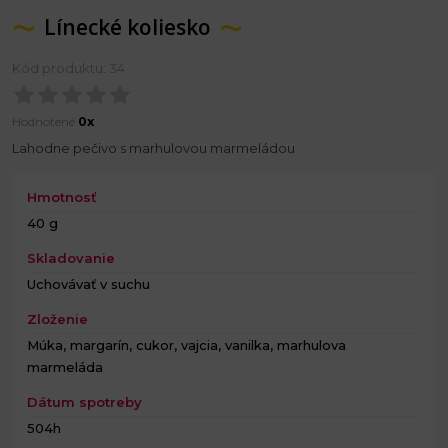
Línecké koliesko
Kód produktu: 34
Hodnotené
0x
Lahodne pečivo s marhulovou marmeládou
Hmotnosť
40 g
Skladovanie
Uchovávať v suchu
Zloženie
Múka, margarín, cukor, vajcia, vanilka, marhulova
marmeláda
Dátum spotreby
504h