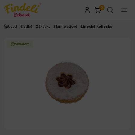
0
Úvod
Sladké
Zákusky
Marmeladové
Línecké koliesko
Skladom