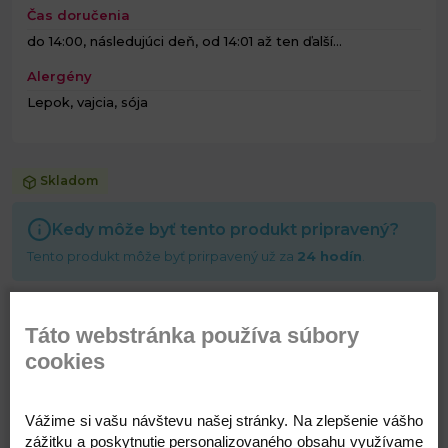
Čas doručenia
do 14:00, následujúci deň, od 14:01 až ten ďalší...
Alergény
Lepok, vajcia, sója
Skladom
Kedy môže byť tento produkt pripravený?
Tento produkt môže byť prirpavený už za
24 hodín
.
1,50 €
Táto webstránka používa súbory
s DPH
cookies
Pridať do košíka
Vážime si vašu návštevu našej stránky. Na zlepšenie vášho
zážitku a poskytnutie personalizovaného obsahu využívame