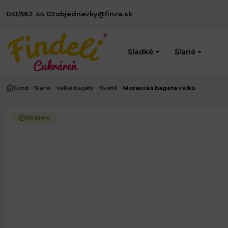
041/562 44 02
objednavky@finza.sk
Sladké
Slané
Úvod
Slané
Veľké bagety
Svetlé
Moravská bageta veľká
Skladom