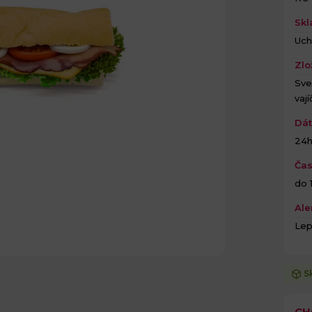
Skl
Uch
Zlo
Sve
vaj
Dát
24
Čas
do 1
Ale
Lep
S
CH