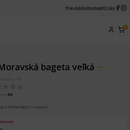
Prevádzky
Kontakt
O nás
0
Moravská bageta veľká
roduktu: 79
tené
0x
ta s moravským mäsom
otnosť
 g