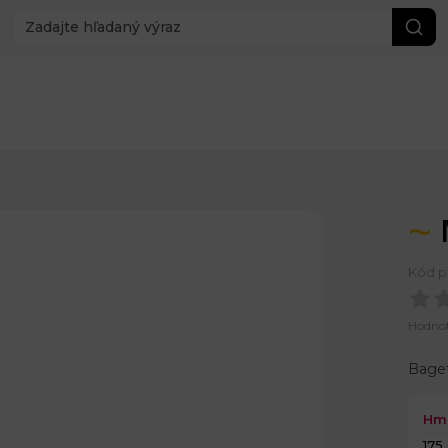
Kód p
Hodno
Bage
Hm
175