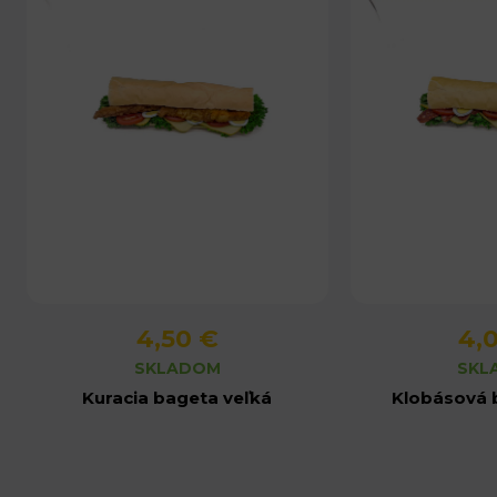
4,50 €
4,
Detail produktu
Detail 
SKLADOM
SKL
Kuracia bageta veľká
Klobásová 