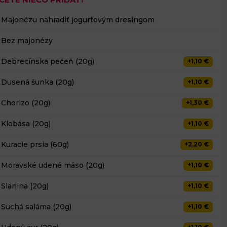
Majonézu nahradiť jogurtovým dresingom
Bez majonézy
Debrecínska pečeň (20g)
+1,10 €
Dusená šunka (20g)
+1,10 €
Chorizo (20g)
+1,30 €
Klobása (20g)
+1,10 €
Kuracie prsia (60g)
+2,20 €
Moravské udené mäso (20g)
+1,10 €
Slanina (20g)
+1,10 €
Suchá saláma (20g)
+1,10 €