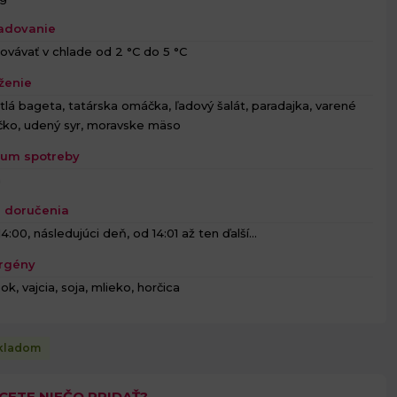
adovanie
ovávať v chlade od 2 °C do 5 °C
ženie
tlá bageta, tatárska omáčka, ľadový šalát, paradajka, varené
íčko, udený syr, moravske mäso
um spotreby
h
 doručenia
4:00, následujúci deň, od 14:01 až ten ďalší...
rgény
ok, vajcia, soja, mlieko, horčica
kladom
CETE NIEČO PRIDAŤ?