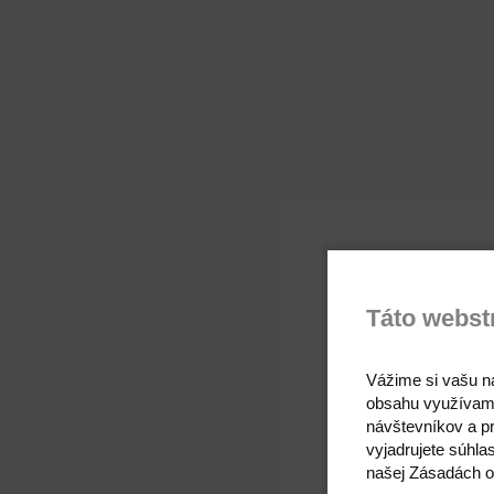
Táto webst
Vážime si vašu n
obsahu využívam
návštevníkov a pr
vyjadrujete súhla
našej Zásadách o