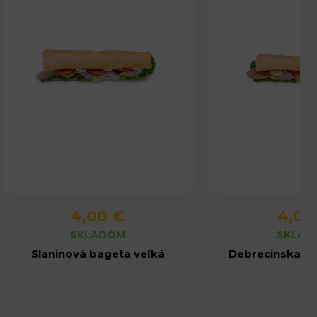
4,00 €
4,00
Detail produktu
Detail pro
SKLADOM
SKLAD
Slaninová bageta veľká
Debrecínska ba