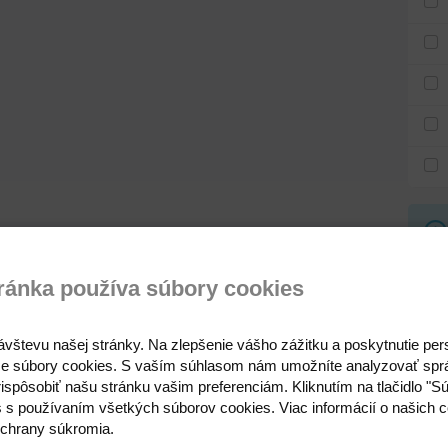
Ten
ránka používa súbory cookies
4
ávštevu našej stránky. Na zlepšenie vášho zážitku a poskytnutie pe
e súbory cookies. S vaším súhlasom nám umožníte analyzovať spr
ispôsobiť našu stránku vašim preferenciám. Kliknutím na tlačidlo "S
s s používaním všetkých súborov cookies. Viac informácií o našich c
chrany súkromia.