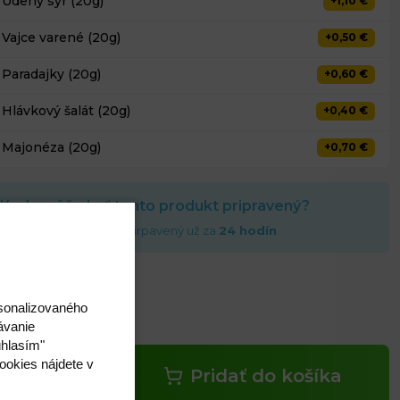
Udený syr (20g)
+1,10 €
Vajce varené (20g)
+0,50 €
Paradajky (20g)
+0,60 €
Hlávkový šalát (20g)
+0,40 €
Majonéza (20g)
+0,70 €
Kedy môže byť tento produkt pripravený?
to produkt môže byť prirpavený už za
24 hodín
.
,00 €
rsonalizovaného
s DPH
ávanie
úhlasím"
ookies nájdete v
Pridať do košíka