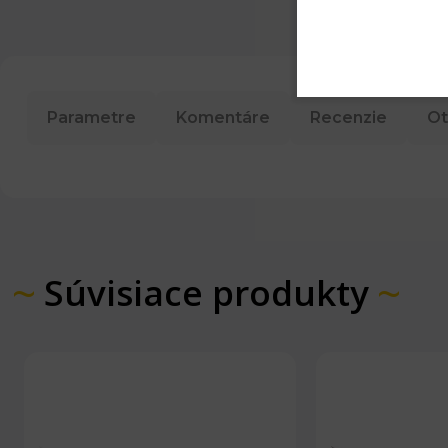
Parametre
Komentáre
Recenzie
Ot
Súvisiace produkty