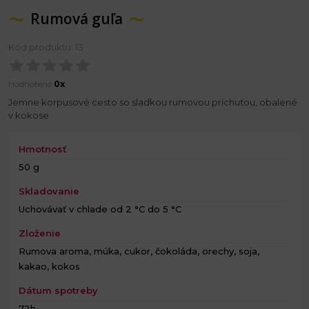
Rumová guľa
Kód produktu: 13
Hodnotené
0x
Jemne korpusové cesto so sladkou rumovou príchuťou, obalené
v kokose
Hmotnosť
50 g
Skladovanie
Uchovávať v chlade od 2 °C do 5 °C
Zloženie
Rumova aroma, múka, cukor, čokoláda, orechy, soja,
kakao, kokos
Dátum spotreby
72h