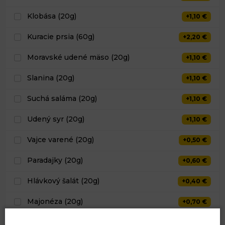
Klobása (20g)
+1,10 €
Kuracie prsia (60g)
+2,20 €
Moravské udené mäso (20g)
+1,10 €
Slanina (20g)
+1,10 €
Suchá saláma (20g)
+1,10 €
Udený syr (20g)
+1,10 €
Vajce varené (20g)
+0,50 €
Paradajky (20g)
+0,60 €
Hlávkový šalát (20g)
+0,40 €
Majonéza (20g)
+0,70 €