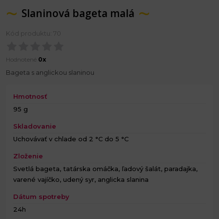
Slaninová bageta malá
Kód produktu: 70
Hodnotené
0x
Bageta s anglickou slaninou
Hmotnosť
95 g
Skladovanie
Uchovávať v chlade od 2 °C do 5 °C
Zloženie
Svetlá bageta, tatárska omáčka, ľadový šalát, paradajka,
varené vajíčko, udený syr, anglicka slanina
Dátum spotreby
24h