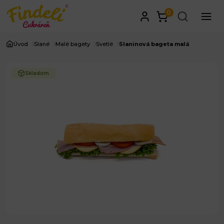
0
Úvod
Slané
Malé bagety
Svetlé
Slaninová bageta malá
Skladom