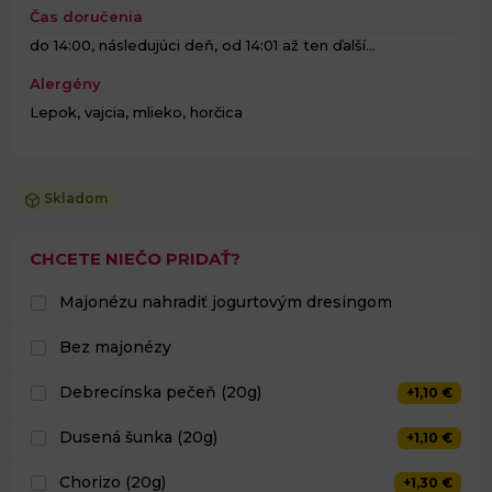
Čas doručenia
do 14:00, následujúci deň, od 14:01 až ten ďalší...
Alergény
Lepok, vajcia, mlieko, horčica
Skladom
CHCETE NIEČO PRIDAŤ?
Majonézu nahradiť jogurtovým dresingom
Bez majonézy
Debrecínska pečeň (20g)
+1,10 €
Dusená šunka (20g)
+1,10 €
Chorizo (20g)
+1,30 €