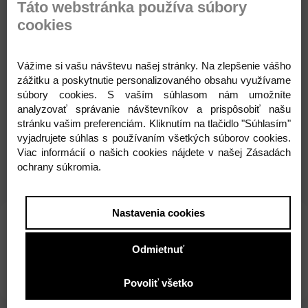
Táto webstránka používa súbory
Kedy môže byť tento produkt pripravený?
cookies
Tento produkt môže byť prirpavený už za
24 hodín
.
Vážime si vašu návštevu našej stránky. Na zlepšenie vášho
3,00 €
zážitku a poskytnutie personalizovaného obsahu využívame
súbory cookies. S vaším súhlasom nám umožníte
s DPH
analyzovať správanie návštevníkov a prispôsobiť našu
stránku vašim preferenciám. Kliknutím na tlačidlo "Súhlasím"
vyjadrujete súhlas s používaním všetkých súborov cookies.
Pridať do košíka
Viac informácií o našich cookies nájdete v našej Zásadách
ochrany súkromia.
Nastavenia cookies
Parametre
Komentáre
Recenzie
Odmietnuť
Otázka na produkt
Povoliť všetko