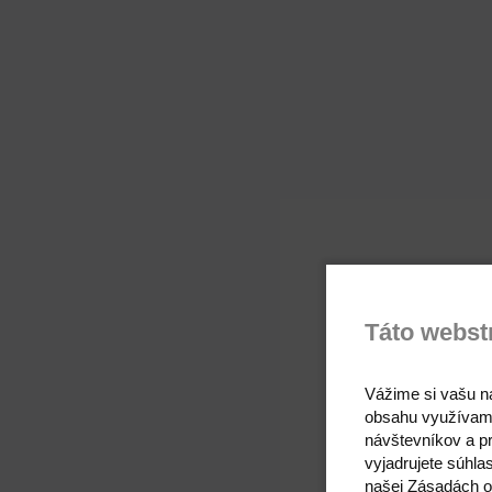
Táto webst
Vážime si vašu n
obsahu využívam
návštevníkov a pr
vyjadrujete súhla
našej Zásadách o