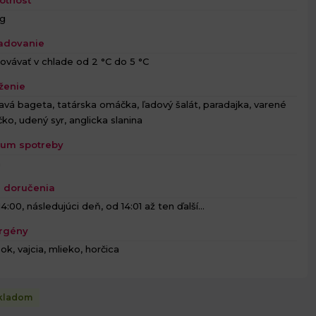
 g
adovanie
ovávať v chlade od 2 °C do 5 °C
ženie
vá bageta, tatárska omáčka, ľadový šalát, paradajka, varené
íčko, udený syr, anglicka slanina
um spotreby
h
 doručenia
4:00, následujúci deň, od 14:01 až ten ďalší...
rgény
ok, vajcia, mlieko, horčica
kladom