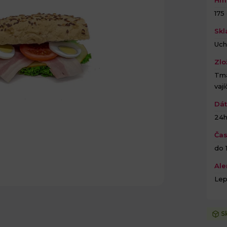
175
Skl
Uch
Zlo
Tma
vaj
Dát
24
Čas
do 1
Ale
Lep
S