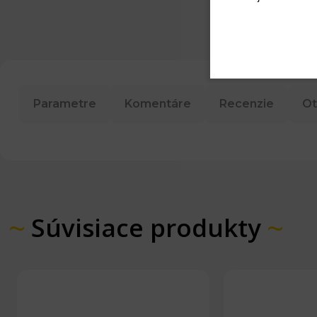
Parametre
Komentáre
Recenzie
Ot
Súvisiace produkty