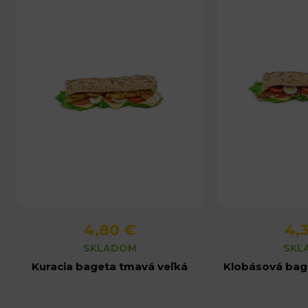
4,80 €
4,
Detail produktu
Detail 
SKLADOM
SKL
Kuracia bageta tmavá veľká
Klobásová bag