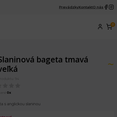
Prevádzky
Kontakt
O nás
0
Slaninová bageta tmavá
veľká
roduktu: 94
tené
0x
a s anglickou slaninou
otnosť