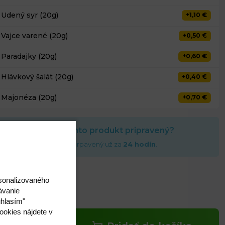
Udený syr (20g)
+1,10 €
Vajce varené (20g)
+0,50 €
Paradajky (20g)
+0,60 €
Hlávkový šalát (20g)
+0,40 €
Majonéza (20g)
+0,70 €
Kedy môže byť tento produkt pripravený?
to produkt môže byť prirpavený už za
24 hodín
.
,30 €
rsonalizovaného
ávanie
s DPH
úhlasím"
ookies nájdete v