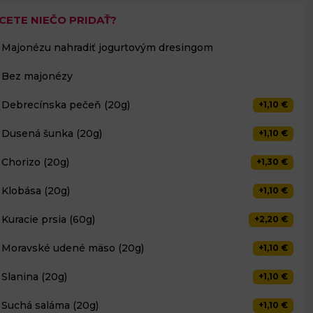
CETE NIEČO PRIDAŤ?
Majonézu nahradiť jogurtovým dresingom
Bez majonézy
Debrecínska pečeň (20g)
+1,10 €
Dusená šunka (20g)
+1,10 €
Chorizo (20g)
+1,30 €
Klobása (20g)
+1,10 €
Kuracie prsia (60g)
+2,20 €
Moravské udené mäso (20g)
+1,10 €
Slanina (20g)
+1,10 €
Suchá saláma (20g)
+1,10 €