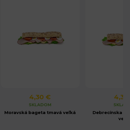
4,30 €
4,30
Detail produktu
Detail pro
SKLADOM
SKLAD
Moravská bageta tmavá veľká
Debrecínska b
veľk