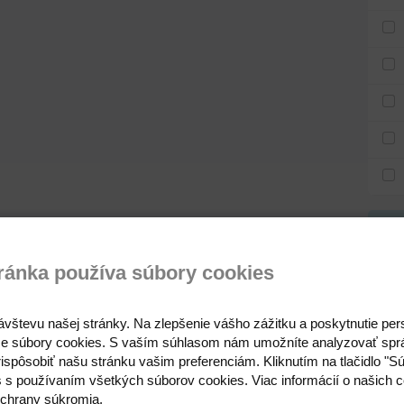
Ten
ránka používa súbory cookies
4
ávštevu našej stránky. Na zlepšenie vášho zážitku a poskytnutie pe
e súbory cookies. S vaším súhlasom nám umožníte analyzovať spr
ispôsobiť našu stránku vašim preferenciám. Kliknutím na tlačidlo "S
s s používaním všetkých súborov cookies. Viac informácií o našich c
chrany súkromia.