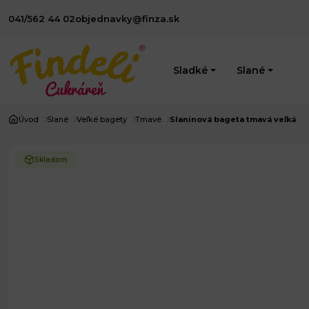
041/562 44 02
objednavky@finza.sk
Sladké
Slané
Úvod
Slané
Veľké bagety
Tmavé
Slaninová bageta tmavá veľká
Skladom