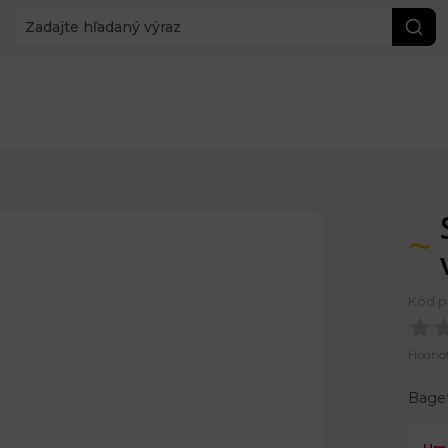
Kód p
Hodno
Baget
Hm