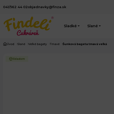
041/562 44 02
objednavky@finza.sk
Sladké
Slané
Úvod
Slané
Veľké bagety
Tmavé
Šunková bageta tmavá veľká
Skladom