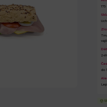
175
Skl
Uch
Zlo
Tma
vaj
Dát
24
Čas
do 1
Ale
Lep
S