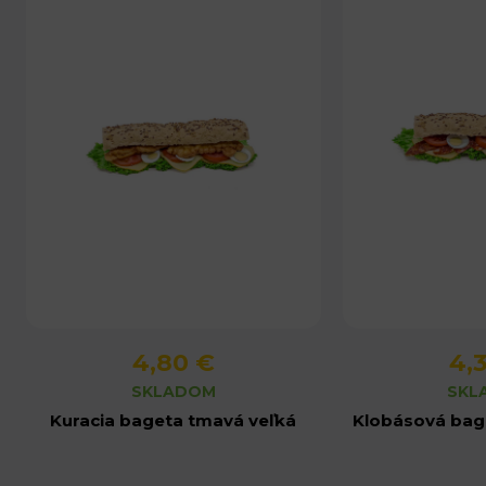
4,80 €
4,
Detail produktu
Detail 
SKLADOM
SKL
Kuracia bageta tmavá veľká
Klobásová bag