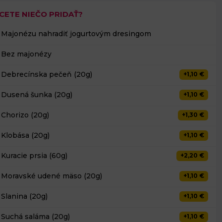
CETE NIEČO PRIDAŤ?
Majonézu nahradiť jogurtovým dresingom
Bez majonézy
Debrecínska pečeň (20g)
+1,10 €
Dusená šunka (20g)
+1,10 €
Chorizo (20g)
+1,30 €
Klobása (20g)
+1,10 €
Kuracie prsia (60g)
+2,20 €
Moravské udené mäso (20g)
+1,10 €
Slanina (20g)
+1,10 €
Suchá saláma (20g)
+1,10 €