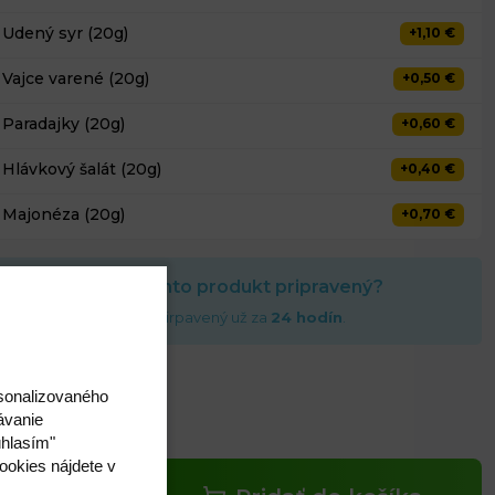
Udený syr (20g)
+1,10 €
Vajce varené (20g)
+0,50 €
Paradajky (20g)
+0,60 €
Hlávkový šalát (20g)
+0,40 €
Majonéza (20g)
+0,70 €
Kedy môže byť tento produkt pripravený?
to produkt môže byť prirpavený už za
24 hodín
.
,30 €
rsonalizovaného
ávanie
s DPH
úhlasím"
ookies nájdete v