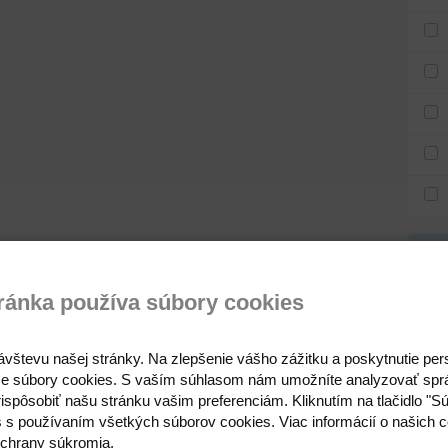
Ten
ránka používa súbory cookies
4
ávštevu našej stránky. Na zlepšenie vášho zážitku a poskytnutie pe
e súbory cookies. S vaším súhlasom nám umožníte analyzovať spr
ispôsobiť našu stránku vašim preferenciám. Kliknutím na tlačidlo "S
s s používaním všetkých súborov cookies. Viac informácií o našich c
chrany súkromia.