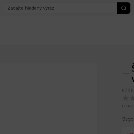
Kód p
Hodno
Baget
Hm