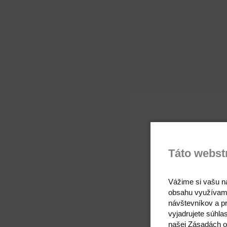
Táto webst
Vážime si vašu n
obsahu využívam
návštevníkov a pr
vyjadrujete súhla
našej Zásadách o