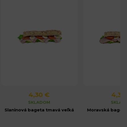
4,30 €
4,30
Detail produktu
Detail pro
SKLADOM
SKLAD
Slaninová bageta tmavá veľká
Moravská bageta