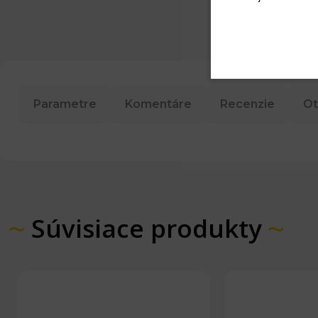
Parametre
Komentáre
Recenzie
Ot
Súvisiace produkty