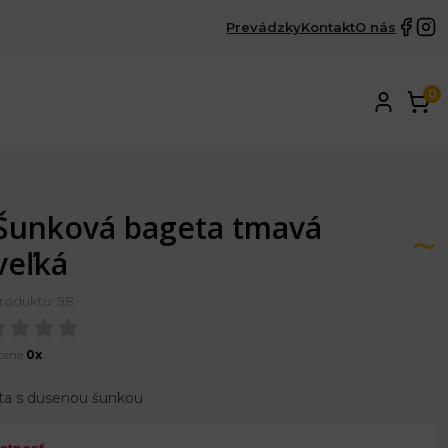
Prevádzky
Kontakt
O nás
0
Šunková bageta tmavá
veľká
roduktu: 98
tené
0x
a s dusenou šunkou
otnosť