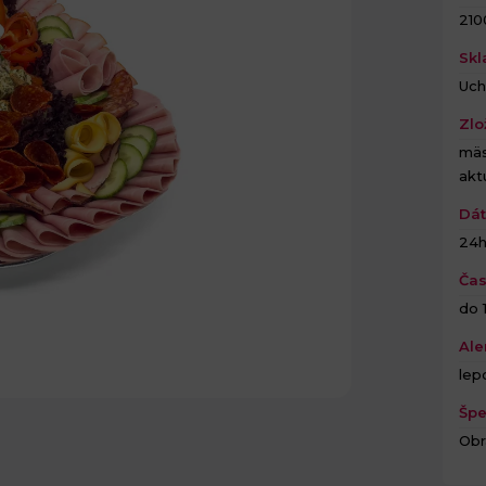
210
Skl
Uch
Zlo
mäs
akt
Dát
24
Čas
do 
Ale
lepo
Špe
Obr