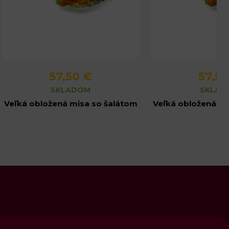
57,50 €
57,50
Detail produktu
Detail pro
SKLADOM
SKLAD
Veľká obložená misa so šalátom
Veľká obložená mi