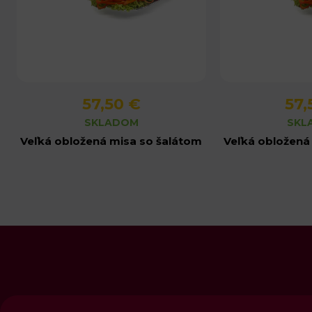
57,50 €
57,
Detail produktu
Detail 
SKLADOM
SKL
Veľká obložená misa so šalátom
Veľká obložená