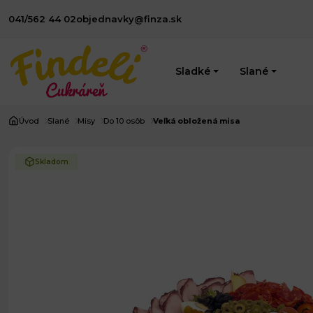
041/562 44 02
objednavky@finza.sk
Sladké
Slané
Úvod
Slané
Misy
Do 10 osôb
Veľká obložená misa
Skladom