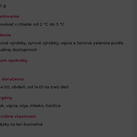
0 g
adovanie
ovávať v chlade od 2 °C do 5 °C
ženie
ové výrobky, syrové výrobky, vajcia a čerstvá zelenina podľa
uálnej dostupnosti
um spotreby
h
 doručenia
14:00, obdeň, od 14:01 na tretí deň
rgény
k, vajcia, sója, mlieko, horčica
ciálne vlastnosti
ázky sú len ilustračné