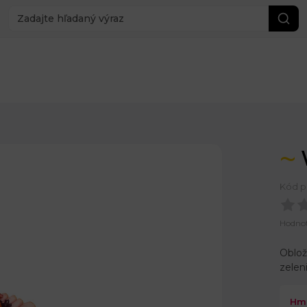
Kód p
Hodno
Oblož
zelen
Hm