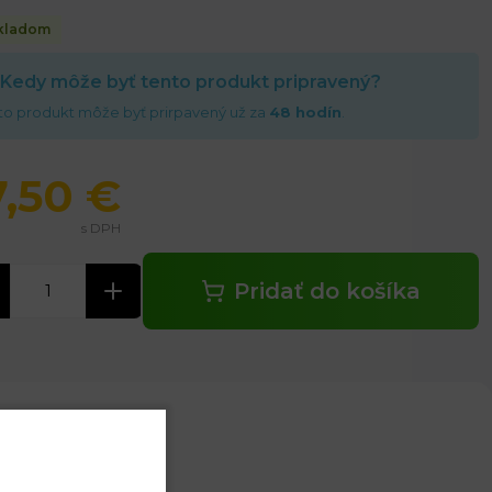
kladom
Kedy môže byť tento produkt pripravený?
to produkt môže byť prirpavený už za
48 hodín
.
7,50 €
s DPH
Pridať do košíka