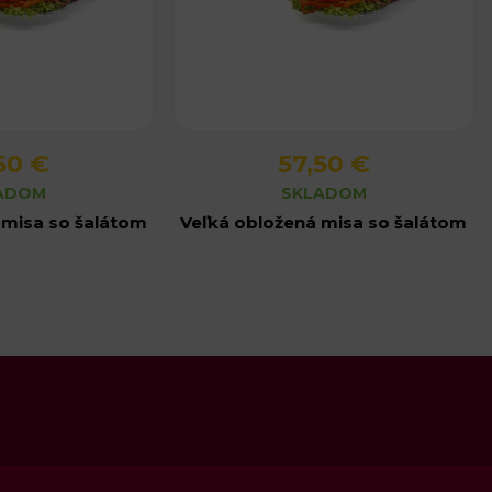
50 €
57,50 €
produktu
Detail produktu
ADOM
SKLADOM
 misa so šalátom
Veľká obložená misa so šalátom