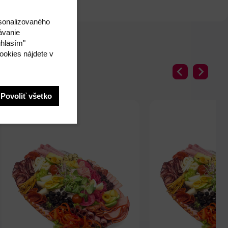
rsonalizovaného
ávanie
úhlasím"
ookies nájdete v
Povoliť všetko