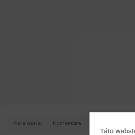
Parametre
Komentáre
Recenzie
Ot
Táto webst