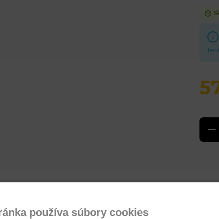
S
Ten
5
ázka na produkt
ránka používa súbory cookies