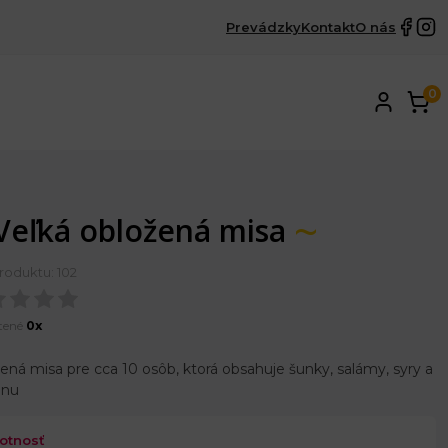
Prevádzky
Kontakt
O nás
0
Veľká obložená misa
roduktu: 102
tené
0x
ená misa pre cca 10 osôb, ktorá obsahuje šunky, salámy, syry a
inu
otnosť