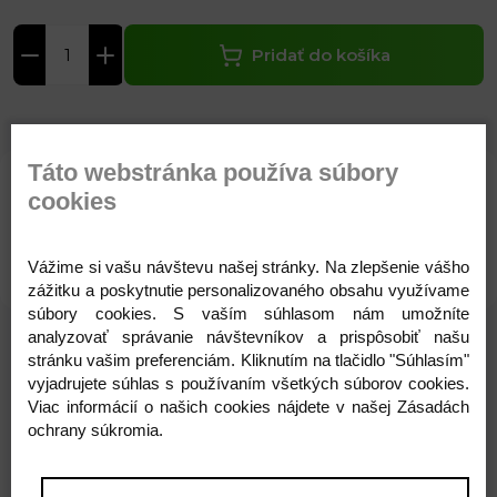
Pridať do košíka
Táto webstránka používa súbory
cookies
Parametre
Komentáre
Recenzie
Otázka na produkt
Vážime si vašu návštevu našej stránky. Na zlepšenie vášho
zážitku a poskytnutie personalizovaného obsahu využívame
súbory cookies. S vaším súhlasom nám umožníte
analyzovať správanie návštevníkov a prispôsobiť našu
stránku vašim preferenciám. Kliknutím na tlačidlo "Súhlasím"
vyjadrujete súhlas s používaním všetkých súborov cookies.
Súvisiace produkty
Viac informácií o našich cookies nájdete v našej Zásadách
ochrany súkromia.