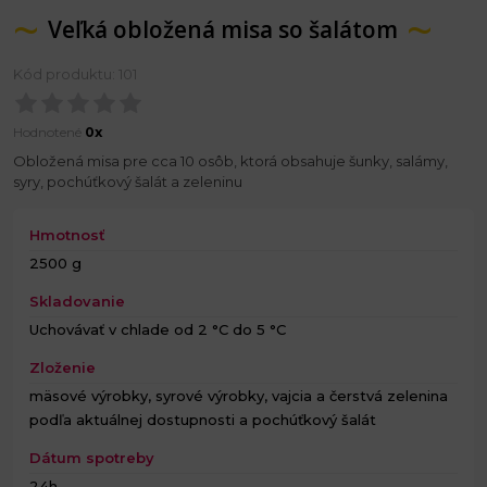
Veľká obložená misa so šalátom
Kód produktu: 101
Hodnotené
0x
Obložená misa pre cca 10 osôb, ktorá obsahuje šunky, salámy,
syry, pochúťkový šalát a zeleninu
Hmotnosť
2500 g
Skladovanie
Uchovávať v chlade od 2 °C do 5 °C
Zloženie
mäsové výrobky, syrové výrobky, vajcia a čerstvá zelenina
podľa aktuálnej dostupnosti a pochúťkový šalát
Dátum spotreby
24h