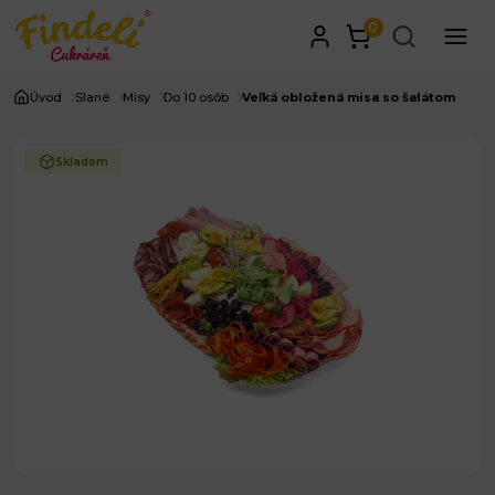
0
Úvod
Slané
Misy
Do 10 osôb
Veľká obložená misa so šalátom
Skladom